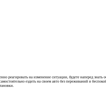
но реагировать на изменение ситуации, будете наперед знать об
 самостоятельно ездить на своем авто без переживаний и беспок
тановки.