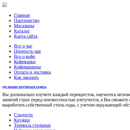
Главная
Партнерство
Магазины
Каталог
Карта сайта
Все о чае
Ценность чая
Все о кофе
Кофеварки
Кофемашины
Оплата и доставка
Как заказать
где можно поучиться ездить
Вы досконально изучите каждый перекресток, научитесь мгновен
занятий страх перед неизвестностью улетучится, а Вы сможете
выработать собственный стиль езды, с учетом окружающей обс
Сладости
Кружки
Термосы стальные