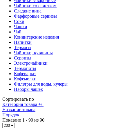
Чайники заварочные
Чайники со свистком
Сладкие вина
Фарфоровые сервизы
Соки
Чашки
Чай
Кондитерские изделия
Напитки
Термосы
Чайники, кувшины
Сервизы
Электрочайники
Термопоты
Кофеварки
Кофемолки
Фильтры для воды, кулеры
Наборы чашек
Сортировать по
Категория товара +/-
Название товара
Порядок
Показано 1 - 90 из 90