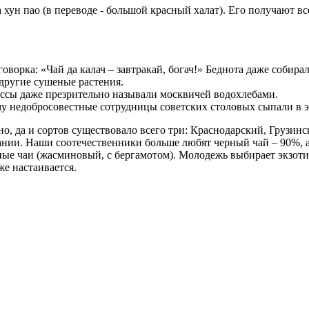
хун пао (в переводе - большой красный халат). Его получают вс
оворка: «Чай да калач – завтракай, богач!» Беднота даже собира
 другие сушеные растения.
ссы даже презрительно называли москвичей водохлебами.
ому недобросовестные сотрудницы советских столовых сыпали в э
но, да и сортов существовало всего три: Краснодарский, Грузи
тании. Наши соотечественники больше любят черный чай – 90%, 
ые чаи (жасминовый, с бергамотом). Молодежь выбирает экзоти
же настаивается.