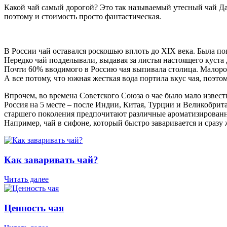
Какой чай самый дорогой? Это так называемый утесный чай Да 
поэтому и стоимость просто фантастическая.
В России чай оставался роскошью вплоть до XIX века. Была пог
Нередко чай подделывали, выдавая за листья настоящего куста
Почти 60% вводимого в Россию чая выпивала столица. Малоро
А все потому, что южная жесткая вода портила вкус чая, поэт
Впрочем, во времена Советского Союза о чае было мало извест
Россия на 5 месте – после Индии, Китая, Турции и Великобри
старшего поколения предпочитают различные ароматизированн
Например, чай в сифоне, который быстро заваривается и сразу 
Как заваривать чай?
Читать далее
Ценность чая