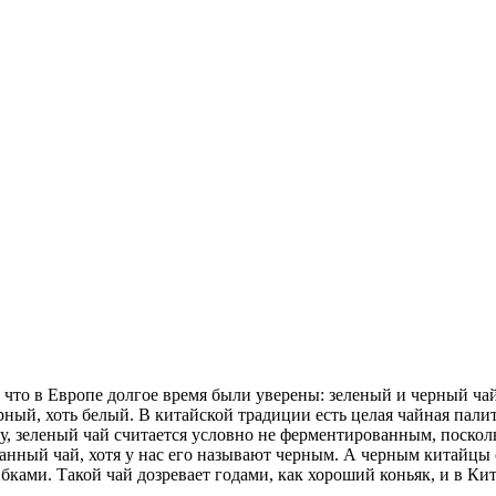
 что в Европе долгое время были уверены: зеленый и черный чай
ерный, хоть белый. В китайской традиции есть целая чайная пали
у, зеленый чай считается условно не ферментированным, посколь
ный чай, хотя у нас его называют черным. А черным китайцы с
ибками. Такой чай дозревает годами, как хороший коньяк, и в Ки