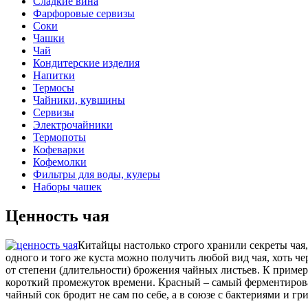
Сладкие вина
Фарфоровые сервизы
Соки
Чашки
Чай
Кондитерские изделия
Напитки
Термосы
Чайники, кувшины
Сервизы
Электрочайники
Термопоты
Кофеварки
Кофемолки
Фильтры для воды, кулеры
Наборы чашек
Ценность чая
Китайцы настолько строго хранили секреты чая,
одного и того же куста можно получить любой вид чая, хоть ч
от степени (длительности) брожения чайных листьев. К пример
короткий промежуток времени. Красный – самый ферментирован
чайный сок бродит не сам по себе, а в союзе с бактериями и гр