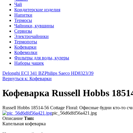
Чай
Кондитерские изделия
Напитки
Термосы
Чайники, кувшины
Сервизы
Электрочайники
Термопоты
Кофеварки
Кофемолки
Фильтры для воды, кулеры
Наборы чашек
Delonghi ECI 341 BZ
Philips Saeco HD8323/39
Вернуться к: Кофеварки
Кофеварка Russell Hobbs 18514
Russell Hobbs 18514-56 Cottage Floral: Офисные будни кто-то с
pic_56d6dfd56a421.jpg
Описание
Тип:
Капельная кофеварка