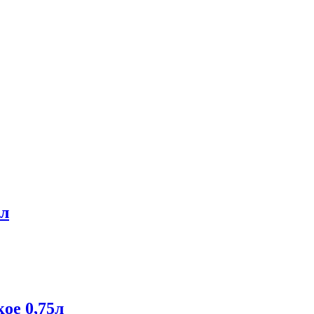
5л
ое 0,75л