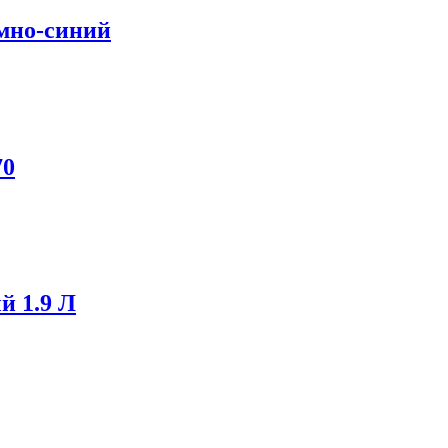
емно-синий
70
й 1.9 Л
.