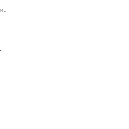
 ...
.