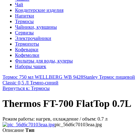
Чай
Кондитерские изделия
Напитки
Термосы
Чайники, кувшины
Сервизы
Электрочайники
Термопоты
Кофеварки
Кофемолки
Фильтры для воды, кулеры
Наборы чашек
Термос 750 мл WELLBERG WB 9428
Stanley Термос пищевой
Classic 0,5 Л Темно-синий
Вернуться к: Термосы
Thermos FT-700 FlatTop 0.7L
Режим работы: нагрев, охлаждение / объем: 0.7 л
pic_56d6c70103eaa.jpg
Описание
Тип