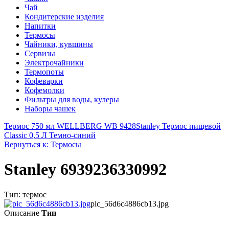
Чай
Кондитерские изделия
Напитки
Термосы
Чайники, кувшины
Сервизы
Электрочайники
Термопоты
Кофеварки
Кофемолки
Фильтры для воды, кулеры
Наборы чашек
Термос 750 мл WELLBERG WB 9428
Stanley Термос пищевой
Classic 0,5 Л Темно-синий
Вернуться к: Термосы
Stanley 6939236330992
Тип: термос
pic_56d6c4886cb13.jpg
Описание
Тип