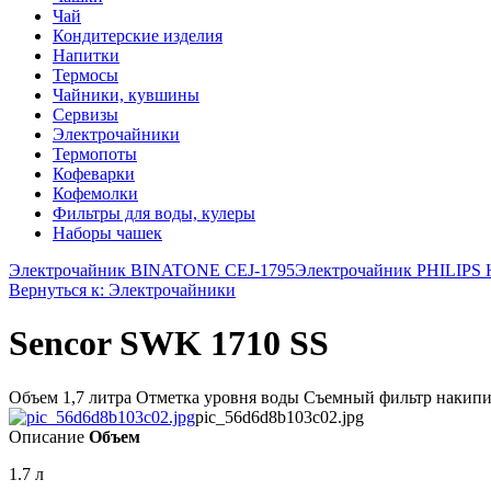
Чай
Кондитерские изделия
Напитки
Термосы
Чайники, кувшины
Сервизы
Электрочайники
Термопоты
Кофеварки
Кофемолки
Фильтры для воды, кулеры
Наборы чашек
Электрочайник BINATONE CEJ-1795
Электрочайник PHILIPS 
Вернуться к: Электрочайники
Sencor SWK 1710 SS
Объем 1,7 литра Отметка уровня воды Съемный фильтр накипи и
pic_56d6d8b103c02.jpg
Описание
Объем
1.7 л