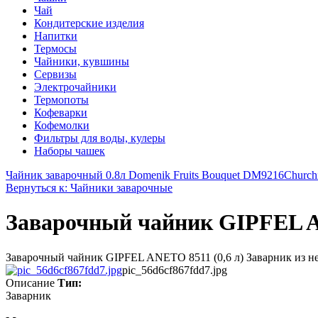
Чай
Кондитерские изделия
Напитки
Термосы
Чайники, кувшины
Сервизы
Электрочайники
Термопоты
Кофеварки
Кофемолки
Фильтры для воды, кулеры
Наборы чашек
Чайник заварочный 0.8л Domenik Fruits Bouquet DM9216
Church
Вернуться к: Чайники заварочные
Заварочный чайник GIPFEL A
Заварочный чайник GIPFEL ANETO 8511 (0,6 л) Заварник из не
pic_56d6cf867fdd7.jpg
Описание
Тип:
Заварник