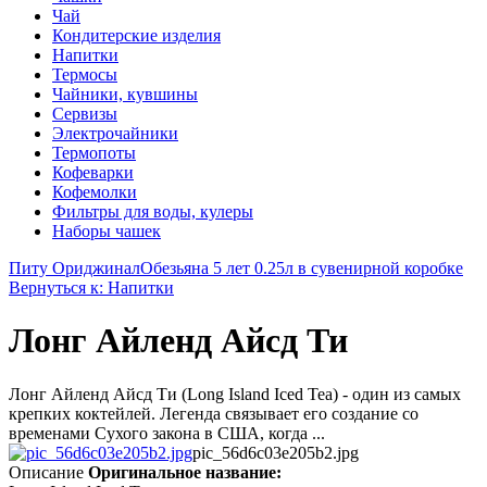
Чай
Кондитерские изделия
Напитки
Термосы
Чайники, кувшины
Сервизы
Электрочайники
Термопоты
Кофеварки
Кофемолки
Фильтры для воды, кулеры
Наборы чашек
Питу Ориджинал
Обезьяна 5 лет 0.25л в сувенирной коробке
Вернуться к: Напитки
Лонг Айленд Айсд Ти
Лонг Айленд Айсд Ти (Long Island Iced Tea) - один из самых
крепких коктейлей. Легенда связывает его создание со
временами Сухого закона в США, когда ...
pic_56d6c03e205b2.jpg
Описание
Оригинальное название: