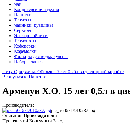
Чай
Кондитерские изделия
Напитки
Термосы
Чайники, кувшины
Сервизы
Электрочайники
Термопоты
Кофеварки
Кофемолки
Фильтры для воды, кулеры
Наборы чашек
Питу Ориджинал
Обезьяна 5 лет 0.25л в сувенирной коробке
Вернуться к: Напитки
Арменуи X.O. 15 лет 0,5л в ц
Производитель:
pic_56d67f7910287.jpg
Описание
Производитель:
Прошянский Коньячный Завод