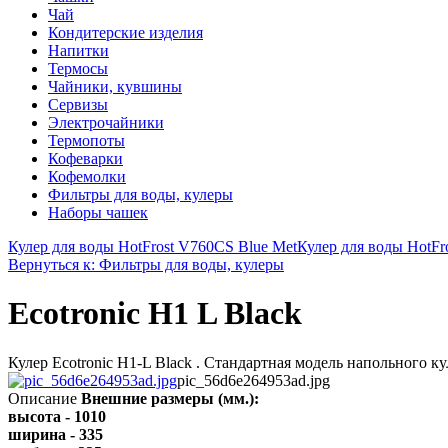
Чай
Кондитерские изделия
Напитки
Термосы
Чайники, кувшины
Сервизы
Электрочайники
Термопоты
Кофеварки
Кофемолки
Фильтры для воды, кулеры
Наборы чашек
Кулер для воды HotFrost V760CS Blue Met
Кулер для воды HotFr
Вернуться к: Фильтры для воды, кулеры
Ecotronic H1 L Black
Кулер Ecotronic H1-L Black . Стандартная модель напольного 
pic_56d6e264953ad.jpg
Описание
Внешние размеры (мм.):
высота - 1010
ширина - 335