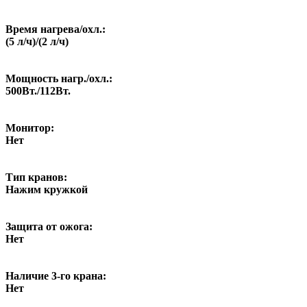
Время нагрева/охл.:
(5 л/ч)/(2 л/ч)
Мощность нагр./охл.:
500Вт./112Вт.
Монитор:
Нет
Тип кранов:
Нажим кружкой
Защита от ожога:
Нет
Наличие 3-го крана:
Нет