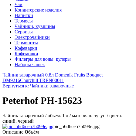
Чай
Кондитерские изделия
Напитки
Термосы
Чайники, кувшины
Сервизы
Электрочайники
Термопоты
Кофеварки
Кофемолки
Фильтры для воды, кулеры
Наборы чашек
Чайник заварочный 0.8л Domenik Fruits Bouquet
DM9216
Churchill TREN00011
Вернуться к: Чайники заварочные
Peterhof PH-15623
Чайник заварочный / обьем: 1 л / материал: чугун / цвета:
синий, черный
pic_56d6ce57b099e.jpg
Описание
Объём